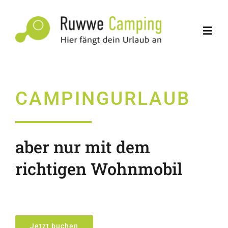
Zum
Inhalt
Toggl
springen
Navig
Lasse & Lotte
CAMPINGURLAUB
Über uns
Dein Abenteuer
aber nur mit dem
richtigen Wohnmobil
Vermietung
Fahrzeuge
Jetzt buchen