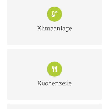
Klimaanlage
Dieses Fahrzeug verfügt über eine
Klimaanlage im Fahrerhaus.
Klimaanlage
Küchenzeile
Mit Induktionskochfeld und fest
verbauten Kühlschrank.
Küchenzeile