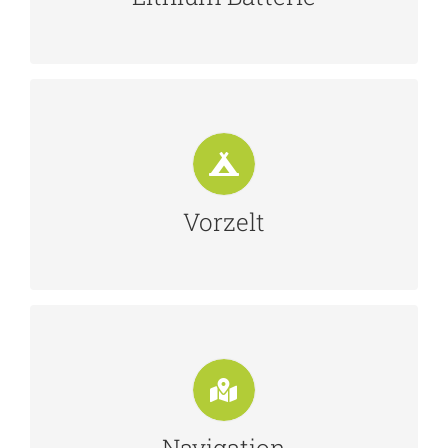
Campen
Vorzelt
Buche jetzt das optionale Vorzelt für
einmalig 119€
Vorzelt
Navigation
Dieses Wohnmbobil besitzt das
Navigationssystem ab Werk
Navigation