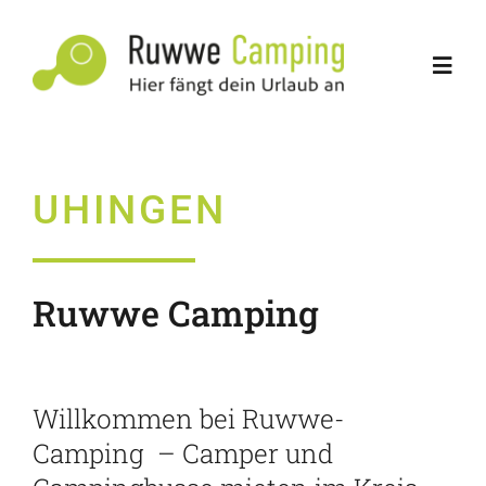
Zum
Inhalt
Toggl
springen
Navig
Lasse & Lotte
UHINGEN
Über uns
Dein Abenteuer
Ruwwe Camping
Vermietung
Willkommen bei Ruwwe-
Fahrzeuge
Camping – Camper und