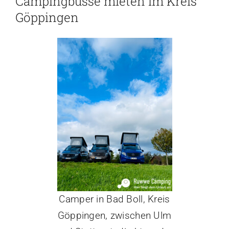
Campingbusse mieten im Kreis
Versicherung
Göppingen
Kontakt
Camper in Bad Boll, Kreis
Göppingen, zwischen Ulm